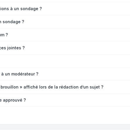
ptions à un sondage ?
n sondage ?
um ?
ces jointes ?
 à un modérateur ?
rouillon » affiché lors de la rédaction d’un sujet ?
re approuvé ?