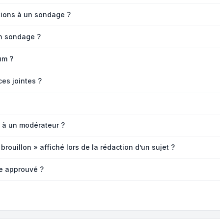
ptions à un sondage ?
n sondage ?
um ?
ces jointes ?
 à un modérateur ?
rouillon » affiché lors de la rédaction d’un sujet ?
re approuvé ?