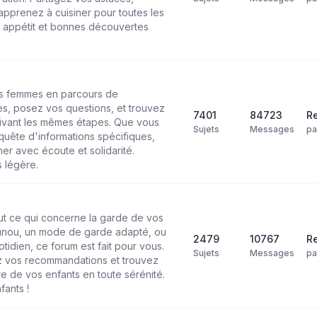
pprenez à cuisiner pour toutes les
n appétit et bonnes découvertes
les femmes en parcours de
s, posez vos questions, et trouvez
7401
84723
Re
ivant les mêmes étapes. Que vous
Sujets
Messages
p
uête d'informations spécifiques,
r avec écoute et solidarité.
 légère.
ut ce qui concerne la garde de vos
ounou, un mode de garde adapté, ou
2479
10767
Re
tidien, ce forum est fait pour vous.
Sujets
Messages
p
 vos recommandations et trouvez
re de vos enfants en toute sérénité.
fants !