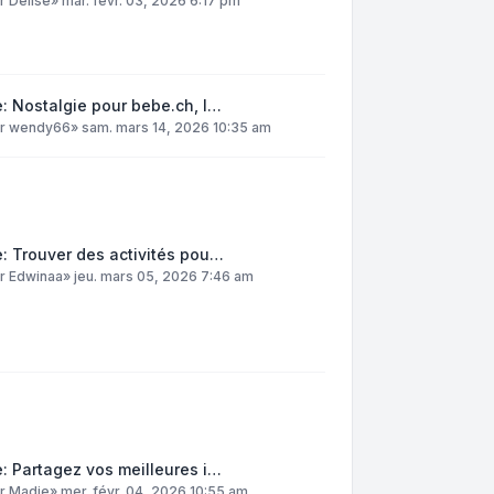
ar
DelIse
»
mar. févr. 03, 2026 6:17 pm
: Nostalgie pour bebe.ch, l…
ar
wendy66
»
sam. mars 14, 2026 10:35 am
: Trouver des activités pou…
ar
Edwinaa
»
jeu. mars 05, 2026 7:46 am
: Partagez vos meilleures i…
ar
Madie
»
mer. févr. 04, 2026 10:55 am