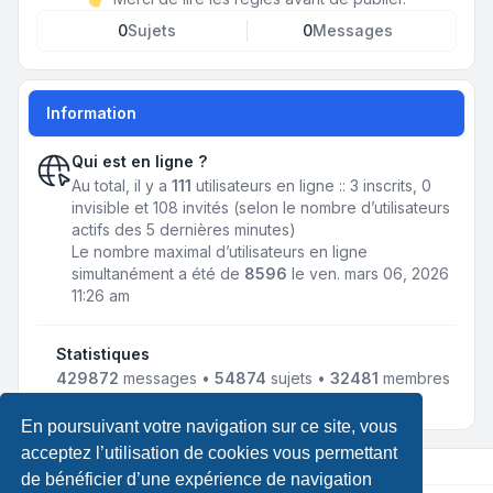
0
Sujets
0
Messages
Information
Qui est en ligne ?
Au total, il y a
111
utilisateurs en ligne :: 3 inscrits, 0
invisible et 108 invités (selon le nombre d’utilisateurs
actifs des 5 dernières minutes)
Le nombre maximal d’utilisateurs en ligne
simultanément a été de
8596
le ven. mars 06, 2026
11:26 am
Statistiques
429872
messages •
54874
sujets •
32481
membres
• Notre membre le plus récent est
LewisLef
En poursuivant votre navigation sur ce site, vous
acceptez l’utilisation de cookies vous permettant
de bénéficier d’une expérience de navigation