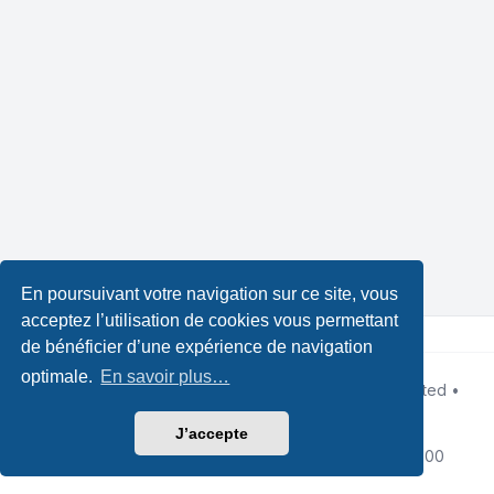
En poursuivant votre navigation sur ce site, vous
acceptez l’utilisation de cookies vous permettant
de bénéficier d’une expérience de navigation
optimale.
En savoir plus…
Développé par
phpBB
® Forum Software © phpBB Limited •
Design by
Leenoz.com
Traduction française officielle
©
Qiaeru
J’accepte
Confidentialité
|
Conditions
|
Fuseau horaire sur
UTC+02:00