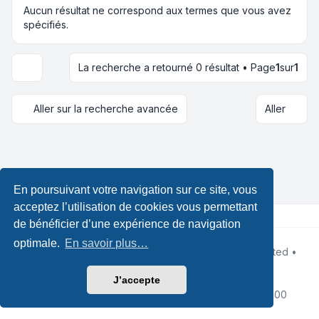
Aucun résultat ne correspond aux termes que vous avez
spécifiés.
La recherche a retourné 0 résultat • Page
1
sur
1
Options d’affichage et de tri
Aller sur la recherche avancée
Aller
En poursuivant votre navigation sur ce site, vous
acceptez l’utilisation de cookies vous permettant
de bénéficier d’une expérience de navigation
optimale.
En savoir plus…
Développé par
phpBB
® Forum Software © phpBB Limited •
Design by
Leenoz.com
Traduction française officielle
©
Qiaeru
J’accepte
Confidentialité
|
Conditions
|
Fuseau horaire sur
UTC+02:00