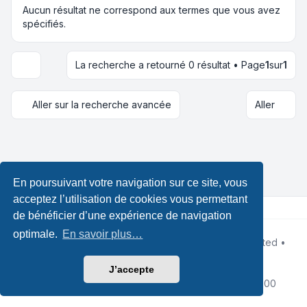
Aucun résultat ne correspond aux termes que vous avez
spécifiés.
La recherche a retourné 0 résultat • Page
1
sur
1
Options d’affichage et de tri
Aller sur la recherche avancée
Aller
En poursuivant votre navigation sur ce site, vous
acceptez l’utilisation de cookies vous permettant
de bénéficier d’une expérience de navigation
optimale.
En savoir plus…
Développé par
phpBB
® Forum Software © phpBB Limited •
Design by
Leenoz.com
Traduction française officielle
©
Qiaeru
J’accepte
Confidentialité
|
Conditions
|
Fuseau horaire sur
UTC+02:00