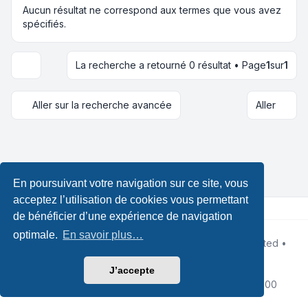
Aucun résultat ne correspond aux termes que vous avez
spécifiés.
La recherche a retourné 0 résultat • Page
1
sur
1
Options d’affichage et de tri
Aller sur la recherche avancée
Aller
En poursuivant votre navigation sur ce site, vous
acceptez l’utilisation de cookies vous permettant
de bénéficier d’une expérience de navigation
optimale.
En savoir plus…
Développé par
phpBB
® Forum Software © phpBB Limited •
Design by
Leenoz.com
Traduction française officielle
©
Qiaeru
J’accepte
Confidentialité
|
Conditions
|
Fuseau horaire sur
UTC+02:00