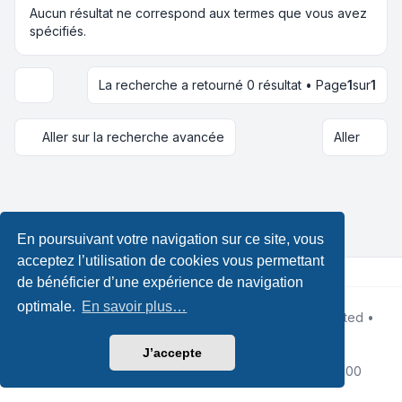
Aucun résultat ne correspond aux termes que vous avez
spécifiés.
La recherche a retourné 0 résultat • Page
1
sur
1
Options d’affichage et de tri
Aller sur la recherche avancée
Aller
En poursuivant votre navigation sur ce site, vous
acceptez l’utilisation de cookies vous permettant
de bénéficier d’une expérience de navigation
optimale.
En savoir plus…
Développé par
phpBB
® Forum Software © phpBB Limited •
Design by
Leenoz.com
Traduction française officielle
©
Qiaeru
J’accepte
Confidentialité
|
Conditions
|
Fuseau horaire sur
UTC+02:00