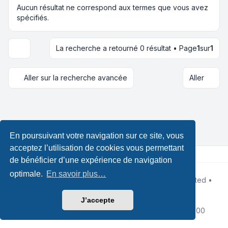
Aucun résultat ne correspond aux termes que vous avez
spécifiés.
La recherche a retourné 0 résultat • Page
1
sur
1
Options d’affichage et de tri
Aller sur la recherche avancée
Aller
En poursuivant votre navigation sur ce site, vous
acceptez l’utilisation de cookies vous permettant
de bénéficier d’une expérience de navigation
optimale.
En savoir plus…
Développé par
phpBB
® Forum Software © phpBB Limited •
Design by
Leenoz.com
Traduction française officielle
©
Qiaeru
J’accepte
Confidentialité
|
Conditions
|
Fuseau horaire sur
UTC+02:00