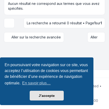
Aucun résultat ne correspond aux termes que vous avez
spécifiés.
La recherche a retourné 0 résultat • Page
1
sur
1
Options d’affichage et de tri
Aller sur la recherche avancée
Aller
En poursuivant votre navigation sur ce site, vous
acceptez l’utilisation de cookies vous permettant
de bénéficier d’une expérience de navigation
optimale.
En savoir plus…
Développé par
phpBB
® Forum Software © phpBB Limited •
Design by
Leenoz.com
Traduction française officielle
©
Qiaeru
J’accepte
Confidentialité
|
Conditions
|
Fuseau horaire sur
UTC+02:00