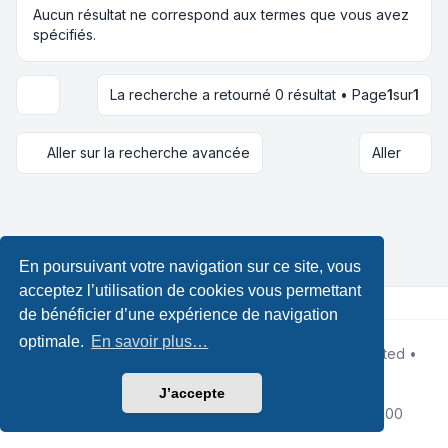
Aucun résultat ne correspond aux termes que vous avez
spécifiés.
La recherche a retourné 0 résultat • Page
1
sur
1
Options d’affichage et de tri
Aller sur la recherche avancée
Aller
En poursuivant votre navigation sur ce site, vous
acceptez l’utilisation de cookies vous permettant
de bénéficier d’une expérience de navigation
optimale.
En savoir plus…
Développé par
phpBB
® Forum Software © phpBB Limited •
Design by
Leenoz.com
Traduction française officielle
©
Qiaeru
J’accepte
Confidentialité
|
Conditions
|
Fuseau horaire sur
UTC+02:00