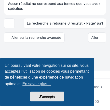
Aucun résultat ne correspond aux termes que vous avez
spécifiés.
La recherche a retourné 0 résultat • Page
1
sur
1
Options d’affichage et de tri
Aller sur la recherche avancée
Aller
En poursuivant votre navigation sur ce site, vous
acceptez l’utilisation de cookies vous permettant
de bénéficier d’une expérience de navigation
optimale.
En savoir plus…
Développé par
phpBB
® Forum Software © phpBB Limited •
Design by
Leenoz.com
Traduction française officielle
©
Qiaeru
J’accepte
Confidentialité
|
Conditions
|
Fuseau horaire sur
UTC+02:00