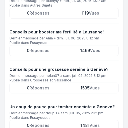
Dernier message par
bluelyly
»
mer. juil. 09, 2025 10:12 am
Publié dans
Autres Sujets
0
Réponses
1119
Vues
Conseils pour booster ma fertilité à Lausanne!
Dernier message par
Ania
»
dim. juil. 06, 2025 8:12 pm
Publié dans
Essayeuses
0
Réponses
1469
Vues
Conseils pour une grossesse sereine à Genève?
Dernier message par
nolan07
»
sam. juil. 05, 2025 8:12 pm
Publié dans
Grossesse et Naissance
0
Réponses
1535
Vues
Un coup de pouce pour tomber enceinte à Genève?
Dernier message par
doupi1
»
sam. juil. 05, 2025 2:12 pm
Publié dans
Essayeuses
0
Réponses
1481
Vues