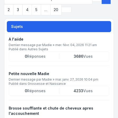
Page
1
sur
2
Suivant
2
3
4
5
…
20
Sujets
A l'aiide
Dernier message par
Madie
»
mer. févr. 04, 2026 11:21 am
Publié dans
Autres Sujets
0
Réponses
3686
Vues
Petite nouvelle Madie
Dernier message par
Madie
»
mar. janv. 27, 2026 10:04 pm
Publié dans
Grossesse et Naissance
0
Réponses
4233
Vues
Brosse soufflante et chute de cheveux apres
l'accouchement