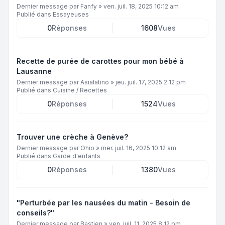
Dernier message par
Fanfy
»
ven. juil. 18, 2025 10:12 am
Publié dans
Essayeuses
0
Réponses
1608
Vues
Recette de purée de carottes pour mon bébé à
Lausanne
Dernier message par
Asialatino
»
jeu. juil. 17, 2025 2:12 pm
Publié dans
Cuisine / Recettes
0
Réponses
1524
Vues
Trouver une crèche à Genève?
Dernier message par
Ohio
»
mer. juil. 16, 2025 10:12 am
Publié dans
Garde d'enfants
0
Réponses
1380
Vues
"Perturbée par les nausées du matin - Besoin de
conseils?"
Dernier message par
Bastien
»
ven. juil. 11, 2025 8:12 pm