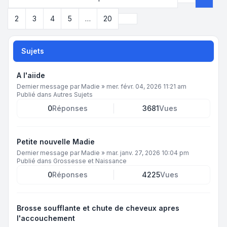
Page
1
sur
2
Suivant
2
3
4
5
…
20
Sujets
A l'aiide
Dernier message par
Madie
»
mer. févr. 04, 2026 11:21 am
Publié dans
Autres Sujets
0
Réponses
3681
Vues
Petite nouvelle Madie
Dernier message par
Madie
»
mar. janv. 27, 2026 10:04 pm
Publié dans
Grossesse et Naissance
0
Réponses
4225
Vues
Brosse soufflante et chute de cheveux apres
l'accouchement