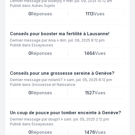
Dernier message par
bluelyly
»
mer. juil. 09, 2025 10:12 am
Publié dans
Autres Sujets
0
Réponses
1113
Vues
Conseils pour booster ma fertilité à Lausanne!
Dernier message par
Ania
»
dim. juil. 06, 2025 8:12 pm
Publié dans
Essayeuses
0
Réponses
1464
Vues
Conseils pour une grossesse sereine à Genève?
Dernier message par
nolan07
»
sam. juil. 05, 2025 8:12 pm
Publié dans
Grossesse et Naissance
0
Réponses
1527
Vues
Un coup de pouce pour tomber enceinte à Genève?
Dernier message par
doupi1
»
sam. juil. 05, 2025 2:12 pm
Publié dans
Essayeuses
0
Réponses
1476
Vues