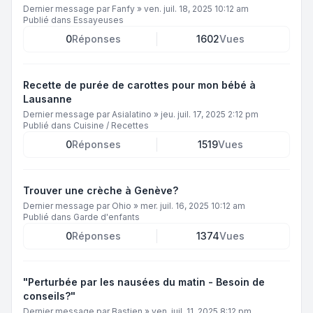
Dernier message par
Fanfy
»
ven. juil. 18, 2025 10:12 am
Publié dans
Essayeuses
0
Réponses
1602
Vues
Recette de purée de carottes pour mon bébé à
Lausanne
Dernier message par
Asialatino
»
jeu. juil. 17, 2025 2:12 pm
Publié dans
Cuisine / Recettes
0
Réponses
1519
Vues
Trouver une crèche à Genève?
Dernier message par
Ohio
»
mer. juil. 16, 2025 10:12 am
Publié dans
Garde d'enfants
0
Réponses
1374
Vues
"Perturbée par les nausées du matin - Besoin de
conseils?"
Dernier message par
Bastien
»
ven. juil. 11, 2025 8:12 pm