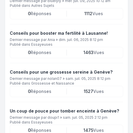
Dernier message par
bluelyly
»
mer. juil. 09, 2025 10:12 am
Publié dans
Autres Sujets
0
Réponses
1112
Vues
Conseils pour booster ma fertilité à Lausanne!
Dernier message par
Ania
»
dim. juil. 06, 2025 8:12 pm
Publié dans
Essayeuses
0
Réponses
1463
Vues
Conseils pour une grossesse sereine à Genève?
Dernier message par
nolan07
»
sam. juil. 05, 2025 8:12 pm
Publié dans
Grossesse et Naissance
0
Réponses
1527
Vues
Un coup de pouce pour tomber enceinte à Genève?
Dernier message par
doupi1
»
sam. juil. 05, 2025 2:12 pm
Publié dans
Essayeuses
0
Réponses
1475
Vues