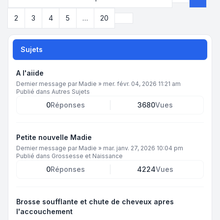
Page
1
sur
2
Suivant
2
3
4
5
…
20
Sujets
A l'aiide
Dernier message par
Madie
»
mer. févr. 04, 2026 11:21 am
Publié dans
Autres Sujets
0
Réponses
3680
Vues
Petite nouvelle Madie
Dernier message par
Madie
»
mar. janv. 27, 2026 10:04 pm
Publié dans
Grossesse et Naissance
0
Réponses
4224
Vues
Brosse soufflante et chute de cheveux apres
l'accouchement