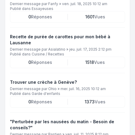
Dernier message par
Fanfy
»
ven. juil. 18, 2025 10:12 am
Publié dans
Essayeuses
0
Réponses
1601
Vues
Recette de purée de carottes pour mon bébé à
Lausanne
Dernier message par
Asialatino
»
jeu. juil. 17, 2025 2:12 pm
Publié dans
Cuisine / Recettes
0
Réponses
1518
Vues
Trouver une crèche à Genève?
Dernier message par
Ohio
»
mer. juil. 16, 2025 10:12 am
Publié dans
Garde d'enfants
0
Réponses
1373
Vues
"Perturbée par les nausées du matin - Besoin de
conseils?"
Dernier message par
Bastien
»
ven. juil. 11, 2025 8:12 pm