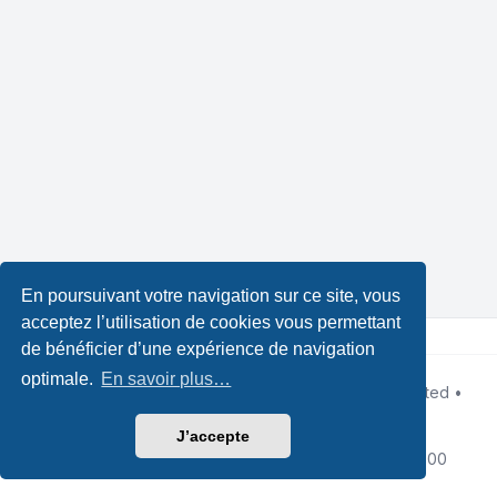
En poursuivant votre navigation sur ce site, vous
acceptez l’utilisation de cookies vous permettant
de bénéficier d’une expérience de navigation
optimale.
En savoir plus…
Développé par
phpBB
® Forum Software © phpBB Limited •
Design by
Leenoz.com
Traduction française officielle
©
Qiaeru
J’accepte
Confidentialité
|
Conditions
|
Fuseau horaire sur
UTC+02:00