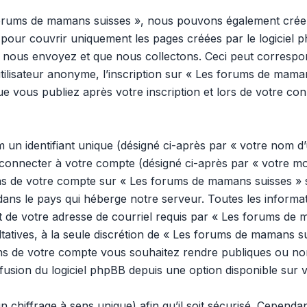
 forums de mamans suisses », nous pouvons également créer
pour couvrir uniquement les pages créées par le logiciel 
 nous envoyez et que nous collectons. Ceci peut correspon
tilisateur anonyme, l’inscription sur « Les forums de mama
e vous publiez après votre inscription et lors de votre co
n identifiant unique (désigné ci-après par « votre nom d’u
onnecter à votre compte (désigné ci-après par « votre mo
ons de votre compte sur « Les forums de mamans suisses » s
dans le pays qui héberge notre serveur. Toutes les inform
 et de votre adresse de courriel requis par « Les forums de
ultatives, à la seule discrétion de « Les forums de mamans s
ns de votre compte vous souhaitez rendre publiques ou no
ffusion du logiciel phpBB depuis une option disponible sur 
n chiffrage à sens unique) afin qu’il soit sécurisé. Cepend