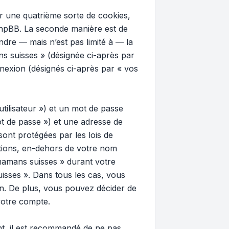
 une quatrième sorte de cookies,
phpBB. La seconde manière est de
dre — mais n’est pas limité à — la
ns suisses » (désignée ci-après par
nnexion (désignés ci-après par « vos
tilisateur ») et un mot de passe
t de passe ») et une adresse de
ont protégées par les lois de
ations, en-dehors de votre nom
 mamans suisses » durant votre
uisses ». Dans tous les cas, vous
n. De plus, vous pouvez décider de
votre compte.
ant, il est recommandé de ne pas