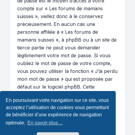
de passe est le moyen d’accès à votre
compte sur « Les forums de mamans
suisses », veillez donc à le conservez
précieusement. En aucun cas une
personne affiliée à « Les forums de
mamans suisses », à phpBB ou à un site de
tierce partie ne peut vous demander
légitimement votre mot de passe. Si vous
oubliez le mot de passe de votre compte,
vous pouvez utiliser la fonction « J’ai perdu
mon mot de passe » qui est proposée par
défaut sur le logiciel phpBB. Cette
fonctionnalité vous demandera de spécifier
En poursuivant votre navigation sur ce site, vous
votre nom d’utilisateur et votre adresse de
acceptez l’utilisation de cookies vous permettant
courriel et le logiciel phpBB générera alors
de bénéficier d’une expérience de navigation
un nouveau mot de passe afin que vous
optimale.
En savoir plus…
puissiez reprendre le contrôle de votre
compte.