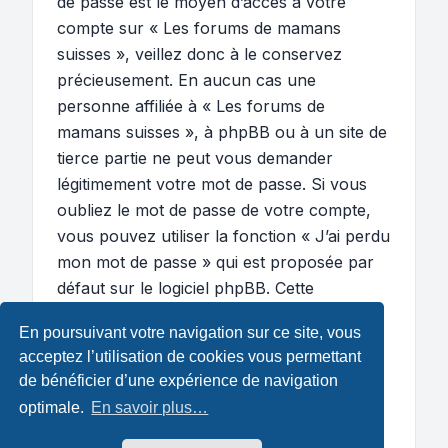
de passe est le moyen d’accès à votre
compte sur « Les forums de mamans
suisses », veillez donc à le conservez
précieusement. En aucun cas une
personne affiliée à « Les forums de
mamans suisses », à phpBB ou à un site de
tierce partie ne peut vous demander
légitimement votre mot de passe. Si vous
oubliez le mot de passe de votre compte,
vous pouvez utiliser la fonction « J’ai perdu
mon mot de passe » qui est proposée par
défaut sur le logiciel phpBB. Cette
fonctionnalité vous demandera de spécifier
En poursuivant votre navigation sur ce site, vous
votre nom d’utilisateur et votre adresse de
acceptez l’utilisation de cookies vous permettant
courriel et le logiciel phpBB générera alors
de bénéficier d’une expérience de navigation
un nouveau mot de passe afin que vous
optimale.
En savoir plus…
puissiez reprendre le contrôle de votre
compte.