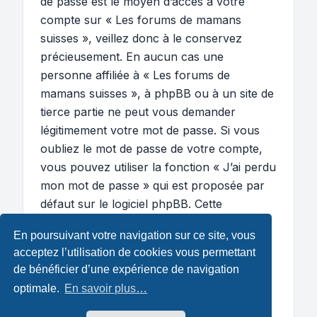
de passe est le moyen d’accès à votre
compte sur « Les forums de mamans
suisses », veillez donc à le conservez
précieusement. En aucun cas une
personne affiliée à « Les forums de
mamans suisses », à phpBB ou à un site de
tierce partie ne peut vous demander
légitimement votre mot de passe. Si vous
oubliez le mot de passe de votre compte,
vous pouvez utiliser la fonction « J’ai perdu
mon mot de passe » qui est proposée par
défaut sur le logiciel phpBB. Cette
fonctionnalité vous demandera de spécifier
En poursuivant votre navigation sur ce site, vous
votre nom d’utilisateur et votre adresse de
acceptez l’utilisation de cookies vous permettant
courriel et le logiciel phpBB générera alors
de bénéficier d’une expérience de navigation
un nouveau mot de passe afin que vous
optimale.
En savoir plus…
puissiez reprendre le contrôle de votre
compte.