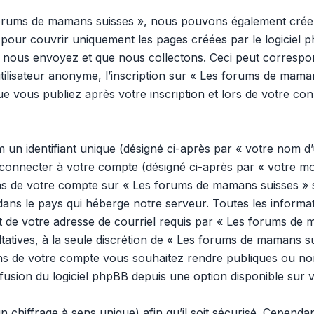
 forums de mamans suisses », nous pouvons également créer
pour couvrir uniquement les pages créées par le logiciel 
 nous envoyez et que nous collectons. Ceci peut correspon
tilisateur anonyme, l’inscription sur « Les forums de mama
e vous publiez après votre inscription et lors de votre co
n identifiant unique (désigné ci-après par « votre nom d’u
onnecter à votre compte (désigné ci-après par « votre mo
ons de votre compte sur « Les forums de mamans suisses » s
dans le pays qui héberge notre serveur. Toutes les inform
 et de votre adresse de courriel requis par « Les forums de
ultatives, à la seule discrétion de « Les forums de mamans s
ns de votre compte vous souhaitez rendre publiques ou no
ffusion du logiciel phpBB depuis une option disponible sur 
n chiffrage à sens unique) afin qu’il soit sécurisé. Cepend