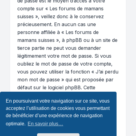
de passe est le moyen d’accès à votre
compte sur « Les forums de mamans
suisses », veillez donc à le conservez
précieusement. En aucun cas une
personne affiliée à « Les forums de
mamans suisses », à phpBB ou à un site de
tierce partie ne peut vous demander
légitimement votre mot de passe. Si vous
oubliez le mot de passe de votre compte,
vous pouvez utiliser la fonction « J’ai perdu
mon mot de passe » qui est proposée par
défaut sur le logiciel phpBB. Cette
fonctionnalité vous demandera de spécifier
En poursuivant votre navigation sur ce site, vous
votre nom d’utilisateur et votre adresse de
acceptez l’utilisation de cookies vous permettant
courriel et le logiciel phpBB générera alors
de bénéficier d’une expérience de navigation
un nouveau mot de passe afin que vous
optimale.
En savoir plus…
puissiez reprendre le contrôle de votre
compte.