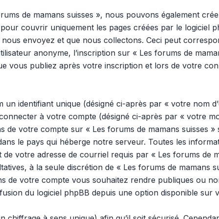
 forums de mamans suisses », nous pouvons également créer
pour couvrir uniquement les pages créées par le logiciel 
 nous envoyez et que nous collectons. Ceci peut correspon
tilisateur anonyme, l’inscription sur « Les forums de mama
e vous publiez après votre inscription et lors de votre co
n identifiant unique (désigné ci-après par « votre nom d’u
onnecter à votre compte (désigné ci-après par « votre mo
ons de votre compte sur « Les forums de mamans suisses » s
dans le pays qui héberge notre serveur. Toutes les inform
 et de votre adresse de courriel requis par « Les forums de
ultatives, à la seule discrétion de « Les forums de mamans s
ns de votre compte vous souhaitez rendre publiques ou no
ffusion du logiciel phpBB depuis une option disponible sur 
n chiffrage à sens unique) afin qu’il soit sécurisé. Cepend