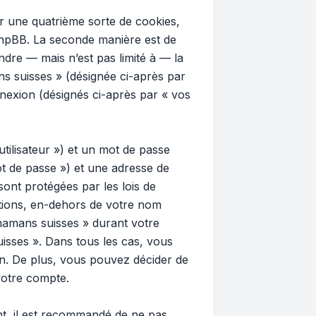
 une quatrième sorte de cookies,
phpBB. La seconde manière est de
dre — mais n’est pas limité à — la
ns suisses » (désignée ci-après par
nnexion (désignés ci-après par « vos
tilisateur ») et un mot de passe
t de passe ») et une adresse de
ont protégées par les lois de
ations, en-dehors de votre nom
 mamans suisses » durant votre
uisses ». Dans tous les cas, vous
n. De plus, vous pouvez décider de
votre compte.
ant, il est recommandé de ne pas