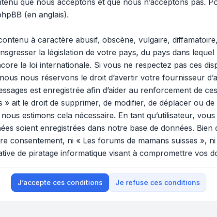
ontenu que nous acceptons et que nous n’acceptons pas. Po
 phpBB
(en anglais).
ontenu à caractère abusif, obscène, vulgaire, diffamatoir
ansgresser la législation de votre pays, du pays dans lequel
ore la loi internationale. Si vous ne respectez pas ces di
 nous nous réservons le droit d’avertir votre fournisseur d’a
 messages est enregistrée afin d’aider au renforcement de ces
ait le droit de supprimer, de modifier, de déplacer ou de v
ous estimons cela nécessaire. En tant qu’utilisateur, vous
ées soient enregistrées dans notre base de données. Bien 
votre consentement, ni « Les forums de mamans suisses », n
tive de piratage informatique visant à compromettre vos d
J’accepte ces conditions
Je refuse ces conditions