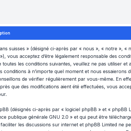
ption
s suisses » (désigné ci-après par « nous », « notre », «
 »), vous acceptez d’être légalement responsable des condi
 toutes les conditions suivantes, veuillez ne pas utiliser 
s conditions à n’importe quel moment et nous essaierons 
nseillons de vérifier régulièrement par vous-même. En effet
rès que des modifications aient été effectuées, vous acce
our.
B (désignés ci-après par « logiciel phpBB » et « phpBB Lim
ence publique générale GNU 2.0
» et qui peut être téléchar
 faciliter les discussions sur internet et phpBB Limited ne