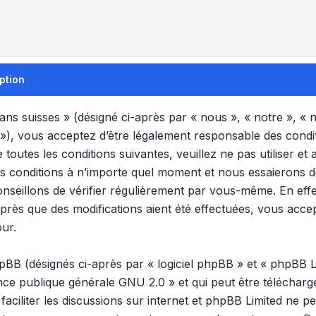
ption
s suisses » (désigné ci-après par « nous », « notre », «
 »), vous acceptez d’être légalement responsable des condi
 toutes les conditions suivantes, veuillez ne pas utiliser 
s conditions à n’importe quel moment et nous essaierons 
nseillons de vérifier régulièrement par vous-même. En effet
rès que des modifications aient été effectuées, vous acce
our.
B (désignés ci-après par « logiciel phpBB » et « phpBB Lim
ence publique générale GNU 2.0
» et qui peut être téléchar
 faciliter les discussions sur internet et phpBB Limited ne