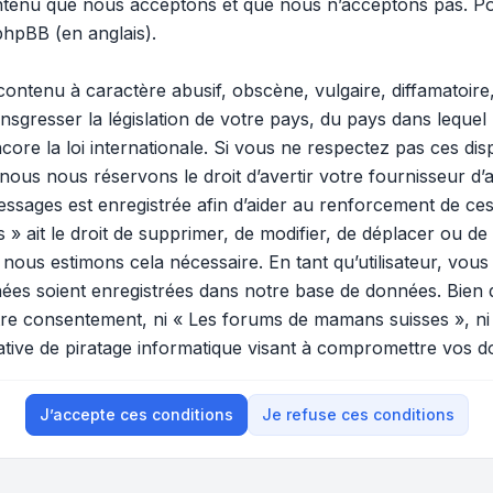
ontenu que nous acceptons et que nous n’acceptons pas. Po
 phpBB
(en anglais).
ontenu à caractère abusif, obscène, vulgaire, diffamatoir
ansgresser la législation de votre pays, du pays dans lequel
ore la loi internationale. Si vous ne respectez pas ces di
 nous nous réservons le droit d’avertir votre fournisseur d’a
 messages est enregistrée afin d’aider au renforcement de ces
ait le droit de supprimer, de modifier, de déplacer ou de v
ous estimons cela nécessaire. En tant qu’utilisateur, vous
ées soient enregistrées dans notre base de données. Bien 
votre consentement, ni « Les forums de mamans suisses », n
tive de piratage informatique visant à compromettre vos d
J’accepte ces conditions
Je refuse ces conditions