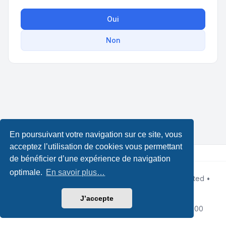
Oui
Non
En poursuivant votre navigation sur ce site, vous
acceptez l’utilisation de cookies vous permettant
de bénéficier d’une expérience de navigation
optimale.
En savoir plus…
Développé par
phpBB
® Forum Software © phpBB Limited •
Design by
Leenoz.com
Traduction française officielle
©
Qiaeru
J’accepte
Confidentialité
|
Conditions
|
Fuseau horaire sur
UTC+02:00