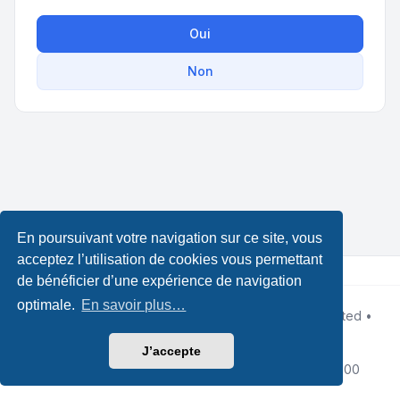
Oui
Non
En poursuivant votre navigation sur ce site, vous
acceptez l’utilisation de cookies vous permettant
de bénéficier d’une expérience de navigation
optimale.
En savoir plus…
Développé par
phpBB
® Forum Software © phpBB Limited •
Design by
Leenoz.com
Traduction française officielle
©
Qiaeru
J’accepte
Confidentialité
|
Conditions
|
Fuseau horaire sur
UTC+02:00