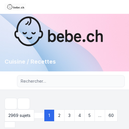
Cuisine / Recettes
Recherche avancée
Rechercher
2969 sujets
1
2
3
4
5
…
60
Page
1
sur
60
Suivant