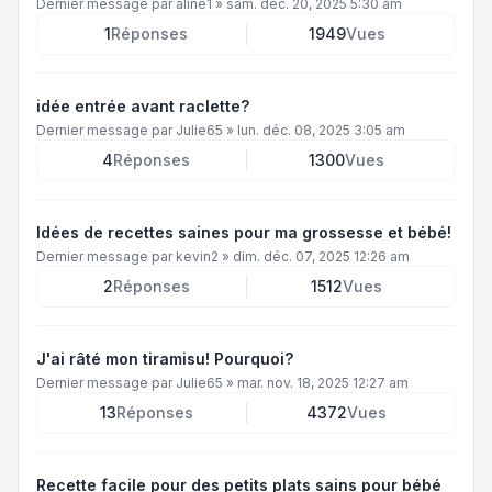
Dernier message par
aline1
»
sam. déc. 20, 2025 5:30 am
1
Réponses
1949
Vues
idée entrée avant raclette?
Dernier message par
Julie65
»
lun. déc. 08, 2025 3:05 am
4
Réponses
1300
Vues
Idées de recettes saines pour ma grossesse et bébé!
Dernier message par
kevin2
»
dim. déc. 07, 2025 12:26 am
2
Réponses
1512
Vues
J'ai râté mon tiramisu! Pourquoi?
Dernier message par
Julie65
»
mar. nov. 18, 2025 12:27 am
13
Réponses
4372
Vues
Recette facile pour des petits plats sains pour bébé