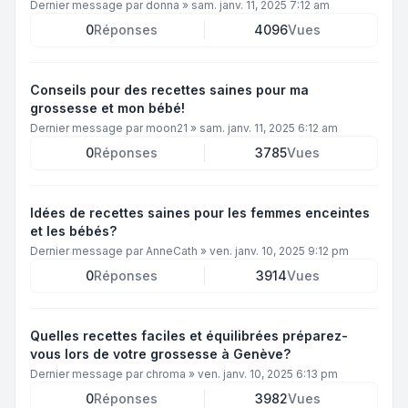
Dernier message par
donna
»
sam. janv. 11, 2025 7:12 am
0
Réponses
4096
Vues
Conseils pour des recettes saines pour ma
grossesse et mon bébé!
Dernier message par
moon21
»
sam. janv. 11, 2025 6:12 am
0
Réponses
3785
Vues
Idées de recettes saines pour les femmes enceintes
et les bébés?
Dernier message par
AnneCath
»
ven. janv. 10, 2025 9:12 pm
0
Réponses
3914
Vues
Quelles recettes faciles et équilibrées préparez-
vous lors de votre grossesse à Genève?
Dernier message par
chroma
»
ven. janv. 10, 2025 6:13 pm
0
Réponses
3982
Vues