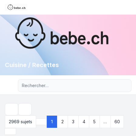
Cuisine / Recettes
Recherche avancée
Rechercher
2969 sujets
1
2
3
4
5
…
60
Page
1
sur
60
Suivant