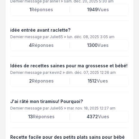
Dernier message par
aline1
»
sam. déc. 20, 2025 5:30 am
1
Réponses
1949
Vues
idée entrée avant raclette?
Dernier message par
Julie65
»
lun. déc. 08, 2025 3:05 am
4
Réponses
1300
Vues
Idées de recettes saines pour ma grossesse et bébé!
Dernier message par
kevin2
»
dim. déc. 07, 2025 12:26 am
2
Réponses
1512
Vues
J'ai râté mon tiramisu! Pourquoi?
Dernier message par
Julie65
»
mar. nov. 18, 2025 12:27 am
13
Réponses
4372
Vues
Recette facile pour des petits plats sains pour bébé