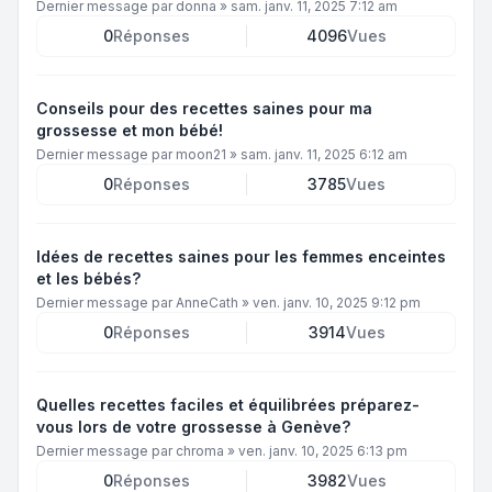
Dernier message par
donna
»
sam. janv. 11, 2025 7:12 am
0
Réponses
4096
Vues
Conseils pour des recettes saines pour ma
grossesse et mon bébé!
Dernier message par
moon21
»
sam. janv. 11, 2025 6:12 am
0
Réponses
3785
Vues
Idées de recettes saines pour les femmes enceintes
et les bébés?
Dernier message par
AnneCath
»
ven. janv. 10, 2025 9:12 pm
0
Réponses
3914
Vues
Quelles recettes faciles et équilibrées préparez-
vous lors de votre grossesse à Genève?
Dernier message par
chroma
»
ven. janv. 10, 2025 6:13 pm
0
Réponses
3982
Vues