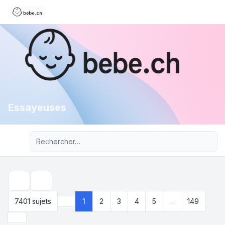
Essayeuses
Recherche avancée
Rechercher
7401 sujets
1
2
3
4
5
…
149
Page
1
sur
149
Suivant