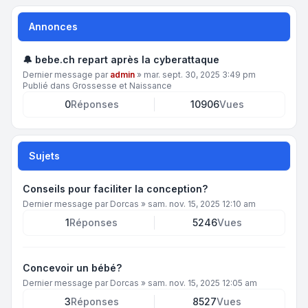
Annonces
🔔 bebe.ch repart après la cyberattaque
Dernier message par
admin
»
mar. sept. 30, 2025 3:49 pm
Publié dans
Grossesse et Naissance
0
Réponses
10906
Vues
Sujets
Conseils pour faciliter la conception?
Dernier message par
Dorcas
»
sam. nov. 15, 2025 12:10 am
1
Réponses
5246
Vues
Concevoir un bébé?
Dernier message par
Dorcas
»
sam. nov. 15, 2025 12:05 am
3
Réponses
8527
Vues