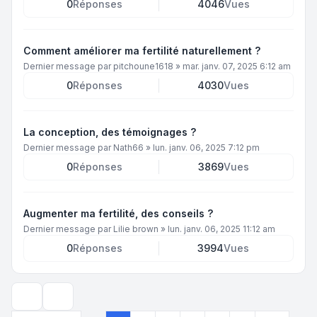
0
Réponses
4046
Vues
Comment améliorer ma fertilité naturellement ?
Dernier message par
pitchoune1618
»
mar. janv. 07, 2025 6:12 am
0
Réponses
4030
Vues
La conception, des témoignages ?
Dernier message par
Nath66
»
lun. janv. 06, 2025 7:12 pm
0
Réponses
3869
Vues
Augmenter ma fertilité, des conseils ?
Dernier message par
Lilie brown
»
lun. janv. 06, 2025 11:12 am
0
Réponses
3994
Vues
Options d’affichage et de tri