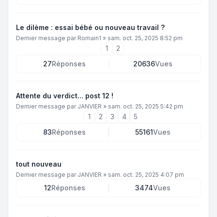
Le dilème : essai bébé ou nouveau travail ?
Dernier message par
Romain1
»
sam. oct. 25, 2025 8:52 pm
1
2
27
Réponses
20636
Vues
Attente du verdict... post 12 !
Dernier message par
JANVIER
»
sam. oct. 25, 2025 5:42 pm
1
2
3
4
5
83
Réponses
55161
Vues
tout nouveau
Dernier message par
JANVIER
»
sam. oct. 25, 2025 4:07 pm
12
Réponses
3474
Vues