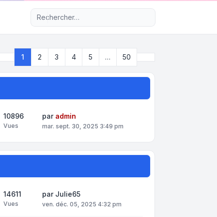
Recherche avancée
Suivant
1
2
3
4
5
…
50
Page
1
sur
50
10896
par
admin
Vues
mar. sept. 30, 2025 3:49 pm
14611
par
Julie65
Vues
ven. déc. 05, 2025 4:32 pm