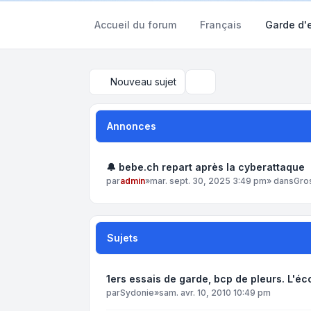
Accueil du forum
Français
Garde d'
Nouveau sujet
Rechercher
Annonces
🔔 bebe.ch repart après la cyberattaque
par
admin
»
mar. sept. 30, 2025 3:49 pm
» dans
Gro
Sujets
1ers essais de garde, bcp de pleurs. L'éc
par
Sydonie
»
sam. avr. 10, 2010 10:49 pm