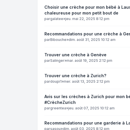
Choisir une crèche pour mon bébé à Laus
chaleureuse pour mon petit bout de
par
galatee
»
jeu. mai 22, 2025 8:12 pm
Recommandations pour une crèche à Ge
par
Bibouche
»
dim. août 31, 2025 10:12 am
Trouver une crèche à Genève
par
Salinger
»
mar. août 19, 2025 2:12 pm
Trouver une crèche à Zurich?
par
doupi1
»
mer. août 13, 2025 2:12 pm
Avis sur les crèches à Zurich pour mon 
#CrècheZurich
par
greentea
»
jeu. août 07, 2025 10:12 am
Recommandations pour une garderie à L
par
sasou
»
dim. août 03, 2025 8:12 pm