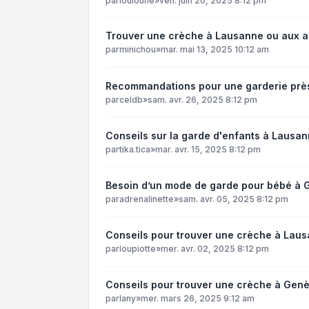
par
louloune
»
ven. juin 20, 2025 8:12 pm
Trouver une crèche à Lausanne ou aux a
par
minichou
»
mar. mai 13, 2025 10:12 am
Recommandations pour une garderie prè
par
celdb
»
sam. avr. 26, 2025 8:12 pm
Conseils sur la garde d'enfants à Lausa
par
tika.tica
»
mar. avr. 15, 2025 8:12 pm
Besoin d’un mode de garde pour bébé à
par
adrenalinette
»
sam. avr. 05, 2025 8:12 pm
Conseils pour trouver une crèche à Laus
par
loupiotte
»
mer. avr. 02, 2025 8:12 pm
Conseils pour trouver une crèche à Gen
par
lany
»
mer. mars 26, 2025 9:12 am