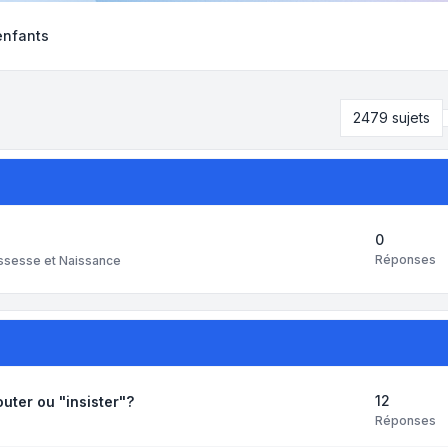
enfants
2479 sujets
0
Réponses
ssesse et Naissance
12
outer ou "insister"?
Réponses