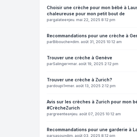
Choisir une crèche pour mon bébé à Laus
chaleureuse pour mon petit bout de
par
galatee
»
jeu. mai 22, 2025 8:12 pm
Recommandations pour une crèche à Ge
par
Bibouche
»
dim. août 31, 2025 10:12 am
Trouver une crèche à Genève
par
Salinger
»
mar. août 19, 2025 2:12 pm
Trouver une crèche à Zurich?
par
doupi1
»
mer. août 13, 2025 2:12 pm
Avis sur les crèches à Zurich pour mon 
#CrècheZurich
par
greentea
»
jeu. août 07, 2025 10:12 am
Recommandations pour une garderie à L
par
sasou
»
dim. août 03, 2025 8:12 pm