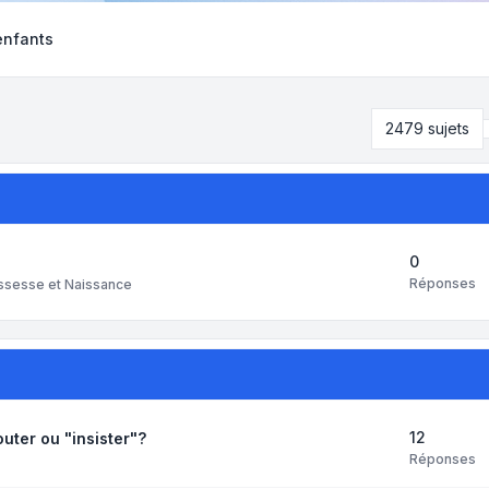
enfants
2479 sujets
0
Réponses
ssesse et Naissance
12
outer ou "insister"?
Réponses