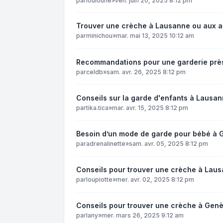
par
louloune
»
ven. juin 20, 2025 8:12 pm
Trouver une crèche à Lausanne ou aux a
par
minichou
»
mar. mai 13, 2025 10:12 am
Recommandations pour une garderie prè
par
celdb
»
sam. avr. 26, 2025 8:12 pm
Conseils sur la garde d'enfants à Lausa
par
tika.tica
»
mar. avr. 15, 2025 8:12 pm
Besoin d’un mode de garde pour bébé à
par
adrenalinette
»
sam. avr. 05, 2025 8:12 pm
Conseils pour trouver une crèche à Laus
par
loupiotte
»
mer. avr. 02, 2025 8:12 pm
Conseils pour trouver une crèche à Gen
par
lany
»
mer. mars 26, 2025 9:12 am