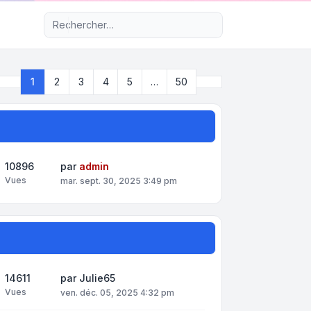
Recherche avancée
Suivant
1
2
3
4
5
…
50
Page
1
sur
50
10896
par
admin
Vues
mar. sept. 30, 2025 3:49 pm
14611
par
Julie65
Vues
ven. déc. 05, 2025 4:32 pm