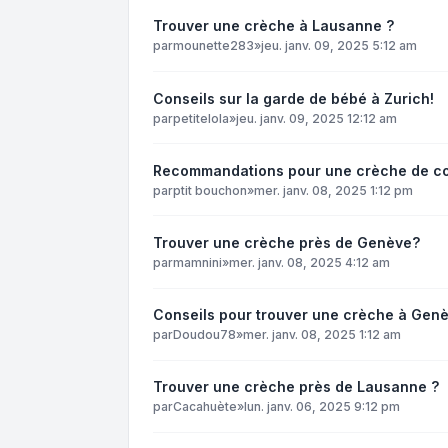
Trouver une crèche à Lausanne ?
par
mounette283
»
jeu. janv. 09, 2025 5:12 am
Conseils sur la garde de bébé à Zurich!
par
petitelola
»
jeu. janv. 09, 2025 12:12 am
Recommandations pour une crèche de co
par
ptit bouchon
»
mer. janv. 08, 2025 1:12 pm
Trouver une crèche près de Genève?
par
mamnini
»
mer. janv. 08, 2025 4:12 am
Conseils pour trouver une crèche à Gen
par
Doudou78
»
mer. janv. 08, 2025 1:12 am
Trouver une crèche près de Lausanne ?
par
Cacahuète
»
lun. janv. 06, 2025 9:12 pm