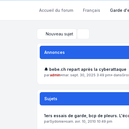
Accueil du forum
Français
Garde d'
Nouveau sujet
Rechercher
Annonces
🔔 bebe.ch repart après la cyberattaque
par
admin
»
mar. sept. 30, 2025 3:49 pm
» dans
Gro
Sujets
1ers essais de garde, bcp de pleurs. L'éc
par
Sydonie
»
sam. avr. 10, 2010 10:49 pm