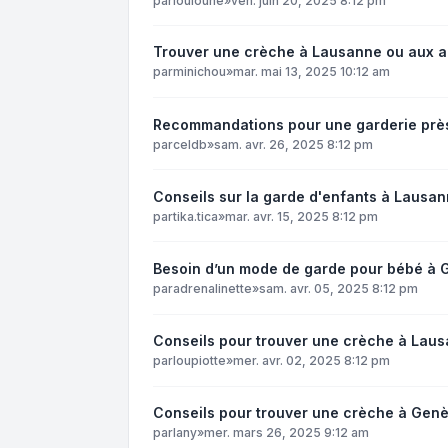
par
louloune
»
ven. juin 20, 2025 8:12 pm
Trouver une crèche à Lausanne ou aux a
par
minichou
»
mar. mai 13, 2025 10:12 am
Recommandations pour une garderie prè
par
celdb
»
sam. avr. 26, 2025 8:12 pm
Conseils sur la garde d'enfants à Lausa
par
tika.tica
»
mar. avr. 15, 2025 8:12 pm
Besoin d’un mode de garde pour bébé à
par
adrenalinette
»
sam. avr. 05, 2025 8:12 pm
Conseils pour trouver une crèche à Laus
par
loupiotte
»
mer. avr. 02, 2025 8:12 pm
Conseils pour trouver une crèche à Gen
par
lany
»
mer. mars 26, 2025 9:12 am