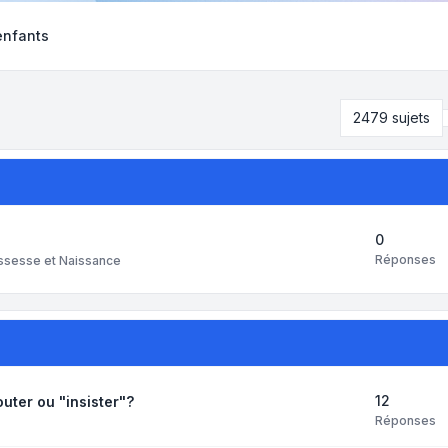
enfants
2479 sujets
0
Réponses
ssesse et Naissance
12
outer ou "insister"?
Réponses