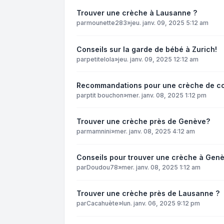
Trouver une crèche à Lausanne ?
par
mounette283
»
jeu. janv. 09, 2025 5:12 am
Conseils sur la garde de bébé à Zurich!
par
petitelola
»
jeu. janv. 09, 2025 12:12 am
Recommandations pour une crèche de co
par
ptit bouchon
»
mer. janv. 08, 2025 1:12 pm
Trouver une crèche près de Genève?
par
mamnini
»
mer. janv. 08, 2025 4:12 am
Conseils pour trouver une crèche à Gen
par
Doudou78
»
mer. janv. 08, 2025 1:12 am
Trouver une crèche près de Lausanne ?
par
Cacahuète
»
lun. janv. 06, 2025 9:12 pm