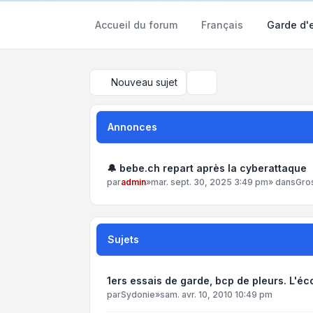
Accueil du forum
Français
Garde d'
Nouveau sujet
Rechercher
Annonces
🔔 bebe.ch repart après la cyberattaque
par
admin
»
mar. sept. 30, 2025 3:49 pm
» dans
Gro
Sujets
1ers essais de garde, bcp de pleurs. L'éc
par
Sydonie
»
sam. avr. 10, 2010 10:49 pm