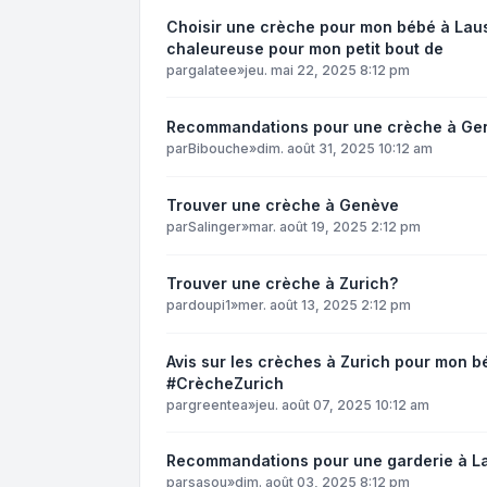
Choisir une crèche pour mon bébé à Laus
chaleureuse pour mon petit bout de
par
galatee
»
jeu. mai 22, 2025 8:12 pm
Recommandations pour une crèche à Ge
par
Bibouche
»
dim. août 31, 2025 10:12 am
Trouver une crèche à Genève
par
Salinger
»
mar. août 19, 2025 2:12 pm
Trouver une crèche à Zurich?
par
doupi1
»
mer. août 13, 2025 2:12 pm
Avis sur les crèches à Zurich pour mon 
#CrècheZurich
par
greentea
»
jeu. août 07, 2025 10:12 am
Recommandations pour une garderie à L
par
sasou
»
dim. août 03, 2025 8:12 pm