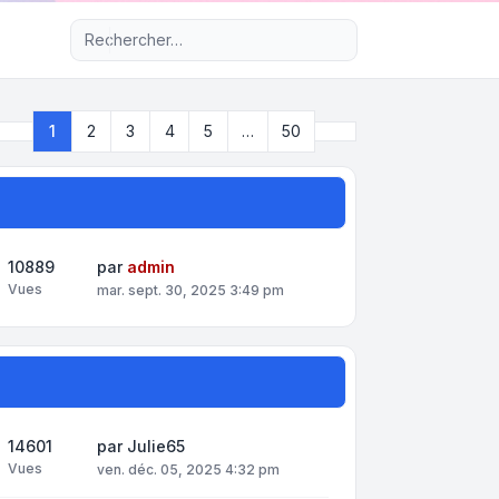
Recherche avancée
Suivant
1
2
3
4
5
…
50
Page
1
sur
50
10889
par
admin
Vues
mar. sept. 30, 2025 3:49 pm
14601
par
Julie65
Vues
ven. déc. 05, 2025 4:32 pm