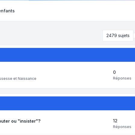
enfants
2479 sujets
0
Réponses
ssesse et Naissance
12
outer ou "insister"?
Réponses