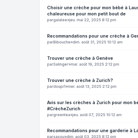
Choisir une crèche pour mon bébé à Laus
chaleureuse pour mon petit bout de
par
galatee
»
jeu. mai 22, 2025 8:12 pm
Recommandations pour une crèche à Ge
par
Bibouche
»
dim. août 31, 2025 10:12 am
Trouver une crèche à Genève
par
Salinger
»
mar. août 19, 2025 2:12 pm
Trouver une crèche à Zurich?
par
doupi1
»
mer. août 13, 2025 2:12 pm
Avis sur les crèches à Zurich pour mon 
#CrècheZurich
par
greentea
»
jeu. août 07, 2025 10:12 am
Recommandations pour une garderie à L
par
sasou
»
dim. août 03, 2025 8:12 pm