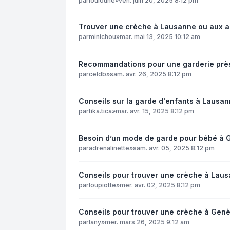
par
louloune
»
ven. juin 20, 2025 8:12 pm
Trouver une crèche à Lausanne ou aux a
par
minichou
»
mar. mai 13, 2025 10:12 am
Recommandations pour une garderie prè
par
celdb
»
sam. avr. 26, 2025 8:12 pm
Conseils sur la garde d'enfants à Lausa
par
tika.tica
»
mar. avr. 15, 2025 8:12 pm
Besoin d’un mode de garde pour bébé à
par
adrenalinette
»
sam. avr. 05, 2025 8:12 pm
Conseils pour trouver une crèche à Laus
par
loupiotte
»
mer. avr. 02, 2025 8:12 pm
Conseils pour trouver une crèche à Gen
par
lany
»
mer. mars 26, 2025 9:12 am