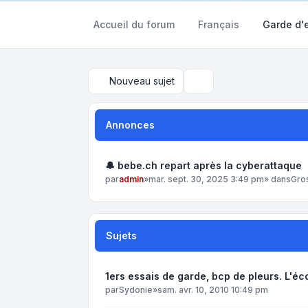
Accueil du forum
Français
Garde d'
Nouveau sujet
Rechercher
Annonces
🔔 bebe.ch repart après la cyberattaque
par
admin
»
mar. sept. 30, 2025 3:49 pm
» dans
Gro
Sujets
1ers essais de garde, bcp de pleurs. L'éc
par
Sydonie
»
sam. avr. 10, 2010 10:49 pm