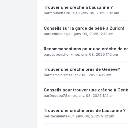
Trouver une crèche à Lausanne ?
par
mounette283
»
jeu. janv. 09, 2025 5:12 am
Conseils sur la garde de bébé à Zurich!
par
petitelola
»
jeu. janv. 09, 2025 12:12 am
Recommandations pour une crèche de co
par
ptit bouchon
»
mer. janv. 08, 2025 1:12 pm
Trouver une crèche près de Genève?
par
mamnini
»
mer. janv. 08, 2025 4:12 am
Conseils pour trouver une crèche à Gen
par
Doudou78
»
mer. janv. 08, 2025 1:12 am
Trouver une crèche près de Lausanne ?
par
Cacahuète
»
lun. janv. 06, 2025 9:12 pm