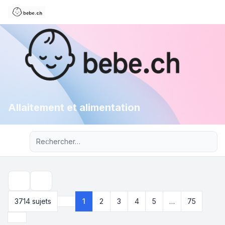
Allaitement et alimentation
Recherche avancée
Rechercher
3714 sujets
1
2
3
4
5
…
75
Page
1
sur
75
Suivant