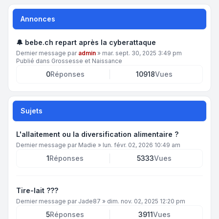
Annonces
🔔 bebe.ch repart après la cyberattaque
Dernier message par
admin
»
mar. sept. 30, 2025 3:49 pm
Publié dans
Grossesse et Naissance
0
Réponses
10918
Vues
Sujets
L'allaitement ou la diversification alimentaire ?
Dernier message par
Madie
»
lun. févr. 02, 2026 10:49 am
1
Réponses
5333
Vues
Tire-lait ???
Dernier message par
Jade87
»
dim. nov. 02, 2025 12:20 pm
5
Réponses
3911
Vues