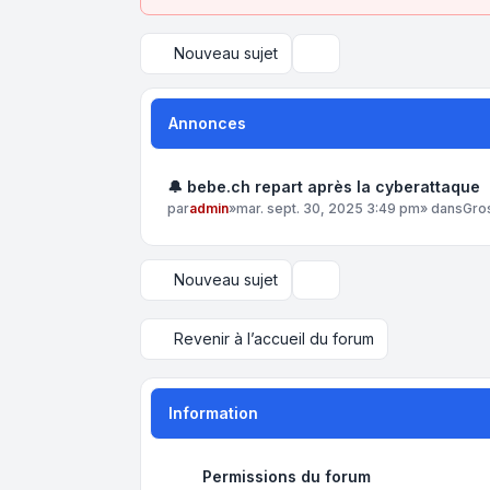
Nouveau sujet
Rechercher
Annonces
🔔 bebe.ch repart après la cyberattaque
par
admin
»
mar. sept. 30, 2025 3:49 pm
» dans
Gro
Nouveau sujet
Options d’affichage et de 
Revenir à l’accueil du forum
Information
Permissions du forum