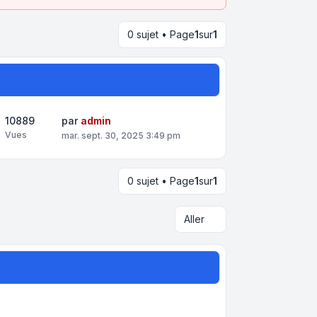
0 sujet • Page
1
sur
1
10889
par
admin
Vues
mar. sept. 30, 2025 3:49 pm
0 sujet • Page
1
sur
1
Aller