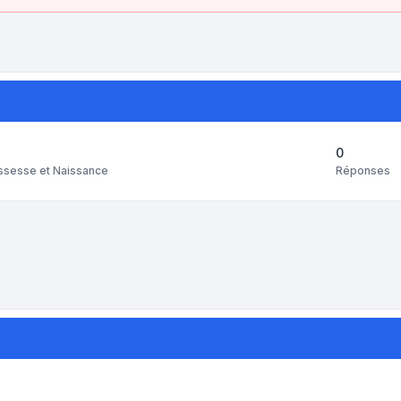
0
Réponses
ssesse et Naissance
tri