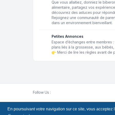
Que vous allaitiez, donniez le biberon,
alimentaire, partagez vos expérience
découvrez des astuces pour répondr
Rejoignez une communauté de paren
dans un environnement bienveillant.
Petites Annonces
Espace d’échanges entre membres : 
plans liés à la grossesse, aux bébés, 
Merci de lire les règles avant de p
Follow Us :
En poursuivant votre navigation sur ce site, vous acceptez 
Développé par
phpBB
® Forum Software © phpB