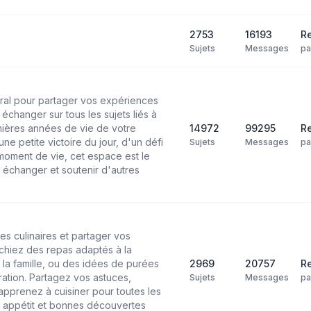
2753
16193
Re
Sujets
Messages
p
ral pour partager vos expériences
échanger sur tous les sujets liés à
mières années de vie de votre
14972
99295
Re
ne petite victoire du jour, d'un défi
Sujets
Messages
p
moment de vie, cet espace est le
 échanger et soutenir d'autres
es culinaires et partager vos
chiez des repas adaptés à la
 la famille, ou des idées de purées
2969
20757
Re
ation. Partagez vos astuces,
Sujets
Messages
p
pprenez à cuisiner pour toutes les
n appétit et bonnes découvertes