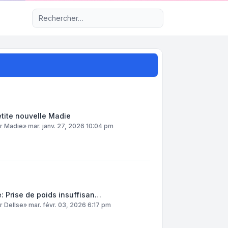
Recherche avancée
tite nouvelle Madie
ar
Madie
»
mar. janv. 27, 2026 10:04 pm
: Prise de poids insuffisan…
ar
DelIse
»
mar. févr. 03, 2026 6:17 pm