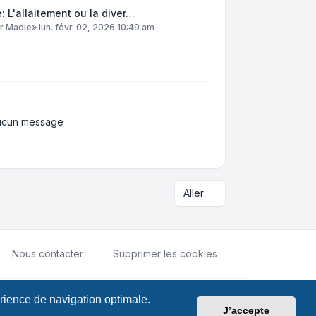
: L'allaitement ou la diver…
ar
Madie
»
lun. févr. 02, 2026 10:49 am
ucun message
Aller
Nous contacter
Supprimer les cookies
érience de navigation optimale.
ialité
|
Conditions
|
Fuseau horaire sur
UTC+02:00
J’accepte