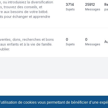
 ou introduisiez la diversification
3714
25912
Re
s, trouvez des conseils, et
Sujets
Messages
p
e aux besoins de votre bébé.
ts pour échanger et apprendre
ventes, dons, recherches et bons
0
0
A
aux enfants et à la vie de famille.
Sujets
Messages
ublier.
l’utilisation de cookies vous permettant de bénéficier d’une exp
B Limited • Design by
Leenoz.com
Confident