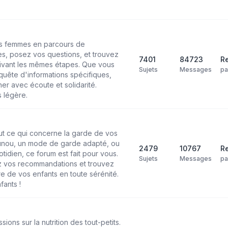
les femmes en parcours de
s, posez vos questions, et trouvez
7401
84723
Re
ivant les mêmes étapes. Que vous
Sujets
Messages
p
uête d'informations spécifiques,
r avec écoute et solidarité.
 légère.
ut ce qui concerne la garde de vos
ounou, un mode de garde adapté, ou
2479
10767
Re
tidien, ce forum est fait pour vous.
Sujets
Messages
p
 vos recommandations et trouvez
re de vos enfants en toute sérénité.
fants !
ons sur la nutrition des tout-petits.