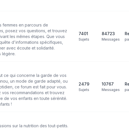
les femmes en parcours de
s, posez vos questions, et trouvez
7401
84723
Re
ivant les mêmes étapes. Que vous
Sujets
Messages
p
uête d'informations spécifiques,
r avec écoute et solidarité.
 légère.
ut ce qui concerne la garde de vos
ounou, un mode de garde adapté, ou
2479
10767
Re
tidien, ce forum est fait pour vous.
Sujets
Messages
p
 vos recommandations et trouvez
re de vos enfants en toute sérénité.
fants !
ons sur la nutrition des tout-petits.