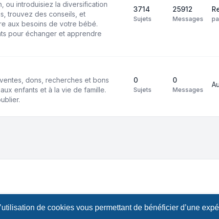
 ou introduisiez la diversification
3714
25912
Re
s, trouvez des conseils, et
Sujets
Messages
p
e aux besoins de votre bébé.
ts pour échanger et apprendre
ventes, dons, recherches et bons
0
0
A
aux enfants et à la vie de famille.
Sujets
Messages
ublier.
l’utilisation de cookies vous permettant de bénéficier d’une exp
B Limited • Design by
Leenoz.com
Confident