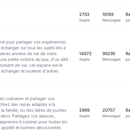
2753
16193
Re
Sujets
Messages
p
ral pour partager vos expériences
échanger sur tous les sujets liés à
mières années de vie de votre
14972
99295
Re
ne petite victoire du jour, d'un défi
Sujets
Messages
p
moment de vie, cet espace est le
 échanger et soutenir d'autres
es culinaires et partager vos
chiez des repas adaptés à la
 la famille, ou des idées de purées
2969
20757
Re
ation. Partagez vos astuces,
Sujets
Messages
p
pprenez à cuisiner pour toutes les
n appétit et bonnes découvertes