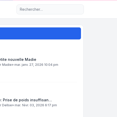
Recherche avancée
tite nouvelle Madie
ar
Madie
»
mar. janv. 27, 2026 10:04 pm
: Prise de poids insuffisan…
ar
DelIse
»
mar. févr. 03, 2026 6:17 pm