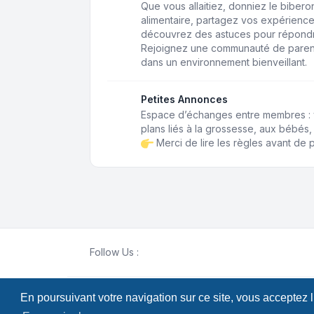
Que vous allaitiez, donniez le biberon,
alimentaire, partagez vos expérience
découvrez des astuces pour répondr
Rejoignez une communauté de paren
dans un environnement bienveillant.
Petites Annonces
Espace d’échanges entre membres : 
plans liés à la grossesse, aux bébés, 
Merci de lire les règles avant de p
Follow Us :
En poursuivant votre navigation sur ce site, vous acceptez 
Développé par
phpBB
® Forum Software © phpB