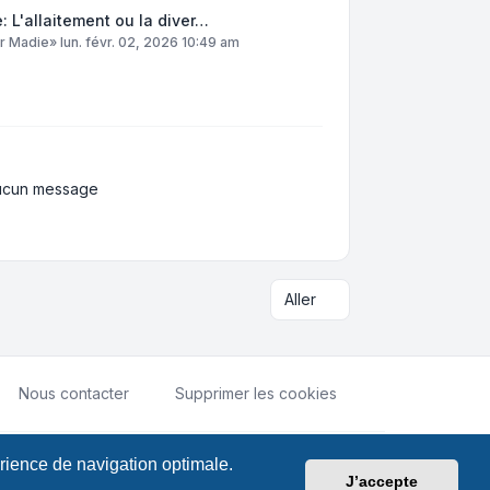
: L'allaitement ou la diver…
ar
Madie
»
lun. févr. 02, 2026 10:49 am
ucun message
Aller
Nous contacter
Supprimer les cookies
érience de navigation optimale.
ialité
|
Conditions
|
Fuseau horaire sur
UTC+02:00
J’accepte