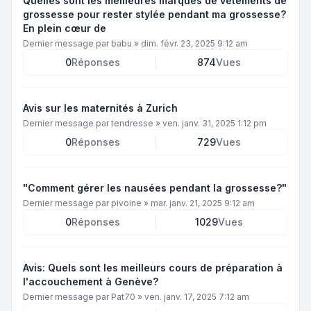
Quelles sont les meilleures marques de vêtements de
grossesse pour rester stylée pendant ma grossesse?
En plein cœur de
Dernier message par
babu
»
dim. févr. 23, 2025 9:12 am
0
Réponses
874
Vues
Avis sur les maternités à Zurich
Dernier message par
tendresse
»
ven. janv. 31, 2025 1:12 pm
0
Réponses
729
Vues
"Comment gérer les nausées pendant la grossesse?"
Dernier message par
pivoine
»
mar. janv. 21, 2025 9:12 am
0
Réponses
1029
Vues
Avis: Quels sont les meilleurs cours de préparation à
l'accouchement à Genève?
Dernier message par
Pat70
»
ven. janv. 17, 2025 7:12 am