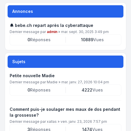
Annonces
🔔 bebe.ch repart après la cyberattaque
Dernier message par
admin
»
mar. sept. 30, 2025 3:49 pm
0
Réponses
10889
Vues
Sujets
Petite nouvelle Madie
Dernier message par
Madie
»
mar. janv. 27, 2026 10:04 pm
0
Réponses
4222
Vues
Comment puis-je soulager mes maux de dos pendant
la grossesse?
Dernier message par
xallas
»
ven. janv. 23, 2026 7:57 pm
3
Réponses
1474
Vues