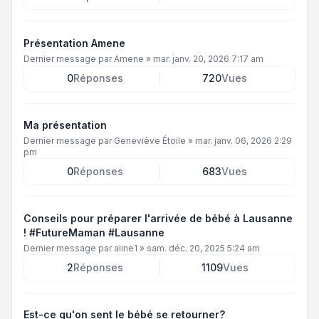
Présentation Amene
Dernier message par
Amene
»
mar. janv. 20, 2026 7:17 am
0
Réponses
720
Vues
Ma présentation
Dernier message par
Geneviève Étoile
»
mar. janv. 06, 2026 2:29
pm
0
Réponses
683
Vues
Conseils pour préparer l'arrivée de bébé à Lausanne
! #FutureMaman #Lausanne
Dernier message par
aline1
»
sam. déc. 20, 2025 5:24 am
2
Réponses
1109
Vues
Est-ce qu'on sent le bébé se retourner?