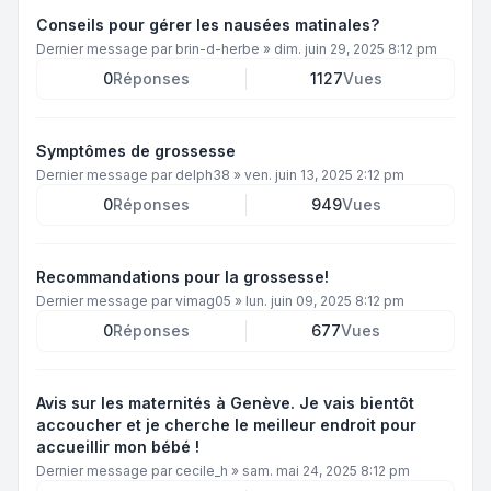
Conseils pour gérer les nausées matinales?
Dernier message par
brin-d-herbe
»
dim. juin 29, 2025 8:12 pm
0
Réponses
1127
Vues
Symptômes de grossesse
Dernier message par
delph38
»
ven. juin 13, 2025 2:12 pm
0
Réponses
949
Vues
Recommandations pour la grossesse!
Dernier message par
vimag05
»
lun. juin 09, 2025 8:12 pm
0
Réponses
677
Vues
Avis sur les maternités à Genève. Je vais bientôt
accoucher et je cherche le meilleur endroit pour
accueillir mon bébé !
Dernier message par
cecile_h
»
sam. mai 24, 2025 8:12 pm