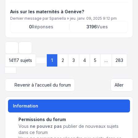
Avis sur les maternités à Genève?
Dernier message par
Spaniella
»
jeu. janv. 09, 2025 9:12 pm
0
Réponses
3196
Vues
Options d’affichage et de tri
14117 sujets
1
2
3
4
5
…
283
Page
1
sur
283
Suivant
Revenir à l’accueil du forum
Aller
Information
Permissions du forum
Vous
ne pouvez pas
publier de nouveaux sujets
dans ce forum