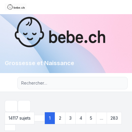
Grossesse et Naissance
Recherche avancée
Rechercher
14117 sujets
1
2
3
4
5
…
283
Page
1
sur
283
Suivant