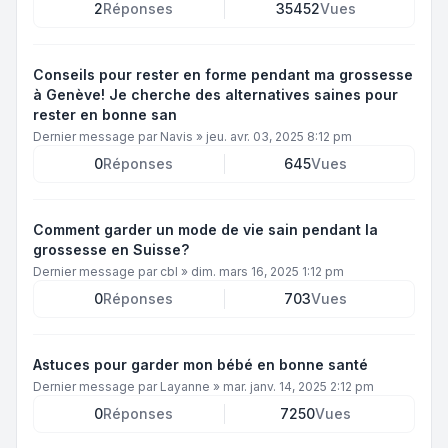
2
Réponses
35452
Vues
Conseils pour rester en forme pendant ma grossesse
à Genève! Je cherche des alternatives saines pour
rester en bonne san
Dernier message par
Navis
»
jeu. avr. 03, 2025 8:12 pm
0
Réponses
645
Vues
Comment garder un mode de vie sain pendant la
grossesse en Suisse?
Dernier message par
cbl
»
dim. mars 16, 2025 1:12 pm
0
Réponses
703
Vues
Astuces pour garder mon bébé en bonne santé
Dernier message par
Layanne
»
mar. janv. 14, 2025 2:12 pm
0
Réponses
7250
Vues