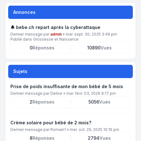
Annonces
🔔 bebe.ch repart après la cyberattaque
Dernier message par
admin
»
mar. sept. 30, 2025 3:49 pm
Publié dans
Grossesse et Naissance
0
Réponses
10890
Vues
Sujets
Prise de poids insuffisante de mon bébé de 5 mois
Dernier message par
DelIse
»
mar. févr. 03, 2026 6:17 pm
2
Réponses
5056
Vues
Crème solaire pour bébé de 2 mois?
Dernier message par
Romain1
»
mer. oct. 29, 2025 10:16 pm
8
Réponses
2794
Vues