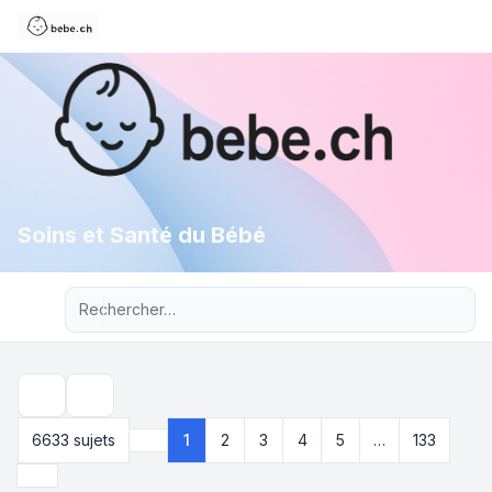
Soins et Santé du Bébé
Recherche avancée
Rechercher
6633 sujets
1
2
3
4
5
…
133
Page
1
sur
133
Suivant