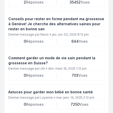
2
Réponses
35452
Vues
Conseils pour rester en forme pendant ma grossesse
à Genève! Je cherche des alternatives saines pour
rester en bonne san
Dernier message par
Navis
»
jeu. avr. 03, 2025 8:12 pm
0
Réponses
644
Vues
Comment garder un mode de vie sain pendant la
grossesse en Suisse?
Dernier message par
cbl
»
dim. mars 16, 2025 1:12 pm
0
Réponses
703
Vues
Astuces pour garder mon bébé en bonne santé
Dernier message par
Layanne
»
mar. janv. 14, 2025 2:12 pm
0
Réponses
7250
Vues