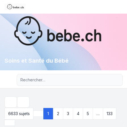
Soins et Santé du Bébé
Recherche avancée
Rechercher
6633 sujets
1
2
3
4
5
…
133
Page
1
sur
133
Suivant