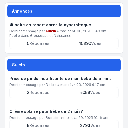
Annonces
🔔 bebe.ch repart après la cyberattaque
Dernier message par
admin
»
mar. sept. 30, 2025 3:49 pm
Publié dans
Grossesse et Naissance
0
Réponses
10890
Vues
Sujets
Prise de poids insuffisante de mon bébé de 5 mois
Dernier message par
DelIse
»
mar. févr. 03, 2026 6:17 pm
2
Réponses
5056
Vues
Crème solaire pour bébé de 2 mois?
Dernier message par
Romain1
»
mer. oct. 29, 2025 10:16 pm
8
Réponses
2793
Vues