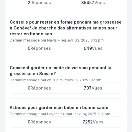
2
Réponses
35457
Vues
Conseils pour rester en forme pendant ma grossesse
à Genève! Je cherche des alternatives saines pour
rester en bonne san
Dernier message par
Navis
»
jeu. avr. 03, 2025 8:12 pm
0
Réponses
649
Vues
Comment garder un mode de vie sain pendant la
grossesse en Suisse?
Dernier message par
cbl
»
dim. mars 16, 2025 1:12 pm
0
Réponses
707
Vues
Astuces pour garder mon bébé en bonne santé
Dernier message par
Layanne
»
mar. janv. 14, 2025 2:12 pm
0
Réponses
7252
Vues