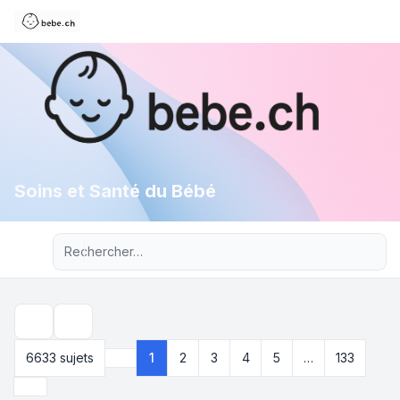
Soins et Santé du Bébé
Recherche avancée
Rechercher
6633 sujets
1
2
3
4
5
…
133
Page
1
sur
133
Suivant