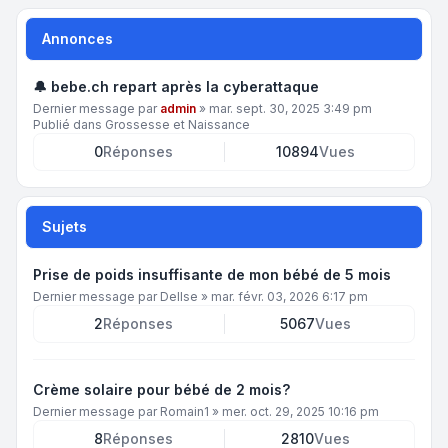
Annonces
🔔 bebe.ch repart après la cyberattaque
Dernier message par
admin
»
mar. sept. 30, 2025 3:49 pm
Publié dans
Grossesse et Naissance
0
Réponses
10894
Vues
Sujets
Prise de poids insuffisante de mon bébé de 5 mois
Dernier message par
DelIse
»
mar. févr. 03, 2026 6:17 pm
2
Réponses
5067
Vues
Crème solaire pour bébé de 2 mois?
Dernier message par
Romain1
»
mer. oct. 29, 2025 10:16 pm
8
Réponses
2810
Vues