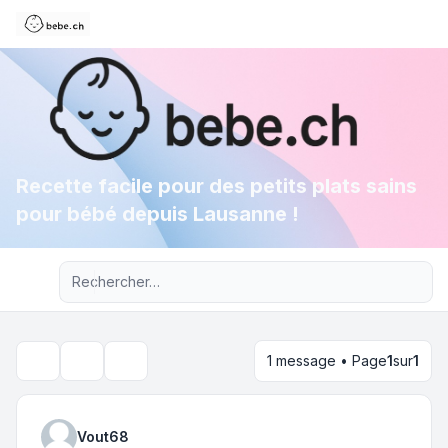
Recette facile pour des petits plats sains
pour bébé depuis Lausanne !
Recherche avancée
1 message • Page
1
sur
1
Outils du sujet
Rechercher
Vout68