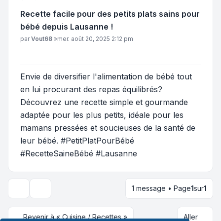
Recette facile pour des petits plats sains pour
bébé depuis Lausanne !
Message
par
Vout68
»
mer. août 20, 2025 2:12 pm
Envie de diversifier l'alimentation de bébé tout
en lui procurant des repas équilibrés?
Découvrez une recette simple et gourmande
adaptée pour les plus petits, idéale pour les
mamans pressées et soucieuses de la santé de
leur bébé. #PetitPlatPourBébé
#RecetteSaineBébé #Lausanne
1 message • Page
1
sur
1
Outils du sujet
Revenir à « Cuisine / Recettes »
Aller