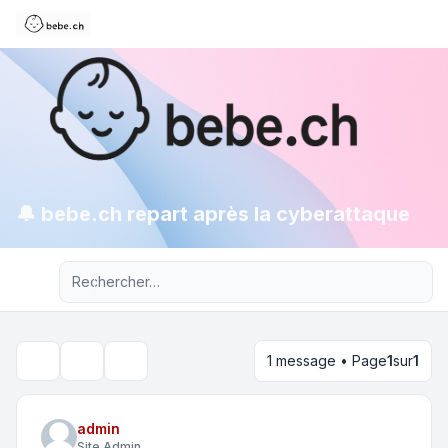
🔔 bebe.ch repart après la cyberattaque
Recherche avancée
1 message • Page
1
sur
1
Outils du sujet
Rechercher
admin
Site Admin