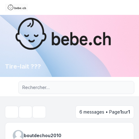
Tire-lait ???
Recherche avancée
6 messages • Page
1
sur
1
Outils du sujet
Rechercher
boutdechou2010