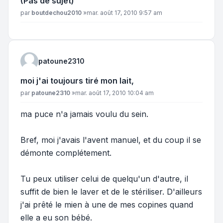
(Pas de sujet)
Message
par
boutdechou2010
»
mar. août 17, 2010 9:57 am
patoune2310
moi j'ai toujours tiré mon lait,
Message
par
patoune2310
»
mar. août 17, 2010 10:04 am
ma puce n'a jamais voulu du sein.
Bref, moi j'avais l'avent manuel, et du coup il se
démonte complétement.
Tu peux utiliser celui de quelqu'un d'autre, il
suffit de bien le laver et de le stériliser. D'ailleurs
j'ai prêté le mien à une de mes copines quand
elle a eu son bébé.