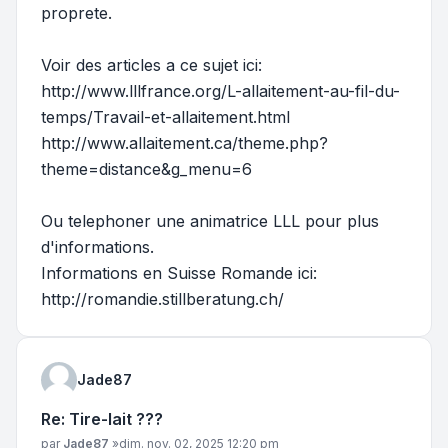
proprete.
Voir des articles a ce sujet ici:
http://www.lllfrance.org/L-allaitement-au-fil-du-
temps/Travail-et-allaitement.html
http://www.allaitement.ca/theme.php?
theme=distance&g_menu=6
Ou telephoner une animatrice LLL pour plus
d'informations.
Informations en Suisse Romande ici:
http://romandie.stillberatung.ch/
Jade87
Re: Tire-lait ???
Message
par
Jade87
»
dim. nov. 02, 2025 12:20 pm