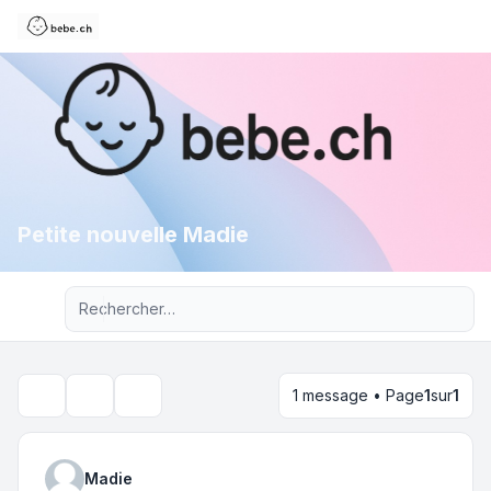
Petite nouvelle Madie
Recherche avancée
1 message • Page
1
sur
1
Outils du sujet
Rechercher
Madie