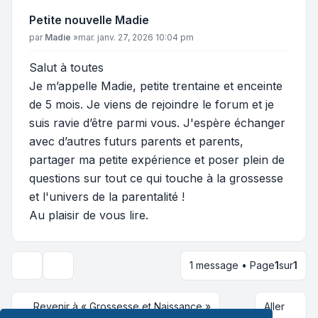
Petite nouvelle Madie
Message
par
Madie
»
mar. janv. 27, 2026 10:04 pm
Salut à toutes
Je m’appelle Madie, petite trentaine et enceinte
de 5 mois. Je viens de rejoindre le forum et je
suis ravie d’être parmi vous. J'espère échanger
avec d’autres futurs parents et parents,
partager ma petite expérience et poser plein de
questions sur tout ce qui touche à la grossesse
et l'univers de la parentalité !
Au plaisir de vous lire.
1 message • Page
1
sur
1
Outils du sujet
Revenir à « Grossesse et Naissance »
Aller