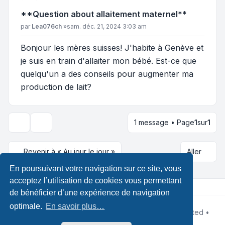
**Question about allaitement maternel**
Message
par
Lea076ch
»
sam. déc. 21, 2024 3:03 am
Bonjour les mères suisses! J'habite à Genève et
je suis en train d'allaiter mon bébé. Est-ce que
quelqu'un a des conseils pour augmenter ma
production de lait?
1 message • Page
1
sur
1
Outils du sujet
Revenir à « Au jour le jour »
Aller
En poursuivant votre navigation sur ce site, vous
acceptez l’utilisation de cookies vous permettant
de bénéficier d’une expérience de navigation
optimale.
En savoir plus…
Développé par
phpBB
® Forum Software © phpBB Limited •
Design by
Leenoz.com