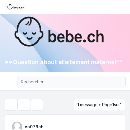
**Question about allaitement maternel**
Recherche avancée
1 message • Page
1
sur
1
Outils du sujet
Rechercher
Lea076ch