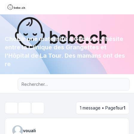
Choisir une maternité à Genève. J'hésite
entre la Clinique des Grangettes et
l'Hôpital de La Tour. Des mamans ont des
re
Recherche avancée
1 message • Page
1
sur
1
Outils du sujet
Rechercher
vouali