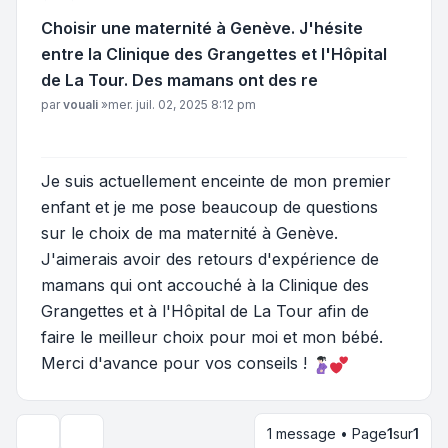
Choisir une maternité à Genève. J'hésite
entre la Clinique des Grangettes et l'Hôpital
de La Tour. Des mamans ont des re
Message
par
vouali
»
mer. juil. 02, 2025 8:12 pm
Je suis actuellement enceinte de mon premier
enfant et je me pose beaucoup de questions
sur le choix de ma maternité à Genève.
J'aimerais avoir des retours d'expérience de
mamans qui ont accouché à la Clinique des
Grangettes et à l'Hôpital de La Tour afin de
faire le meilleur choix pour moi et mon bébé.
Merci d'avance pour vos conseils !
1 message • Page
1
sur
1
Outils du sujet