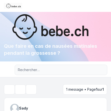
Que faire en cas de nausées matinales
pendant la grossesse ?
Recherche avancée
1 message • Page
1
sur
1
Outils du sujet
Rechercher
Sady