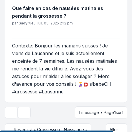
Que faire en cas de nausées matinales
pendant la grossesse ?
Message
par
Sady
»
jeu. juil. 03, 2025 2:12 pm
Contexte: Bonjour les mamans suisses ! Je
viens de Lausanne et je suis actuellement
enceinte de 7 semaines. Les nausées matinales
me rendent la vie difficile. Avez-vous des
astuces pour m'aider à les soulager ? Merci
d'avance pour vos conseils !
#bebeCH
#grossesse #Lausanne
1 message • Page
1
sur
1
Outils du sujet
Revenir à « Grossesse et Naissance »
Aller